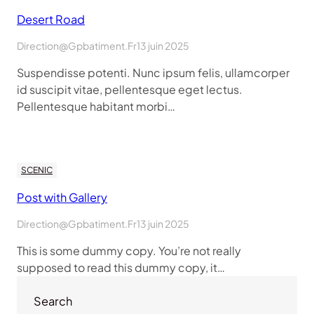
Desert Road
Direction@gpbatiment.fr
13 juin 2025
Suspendisse potenti. Nunc ipsum felis, ullamcorper
id suscipit vitae, pellentesque eget lectus.
Pellentesque habitant morbi…
SCENIC
Post with Gallery
Direction@gpbatiment.fr
13 juin 2025
This is some dummy copy. You’re not really
supposed to read this dummy copy, it…
Search