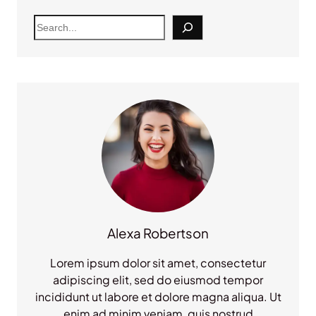
S
e
a
r
c
h
Alexa Robertson
Lorem ipsum dolor sit amet, consectetur
adipiscing elit, sed do eiusmod tempor
incididunt ut labore et dolore magna aliqua. Ut
enim ad minim veniam, quis nostrud