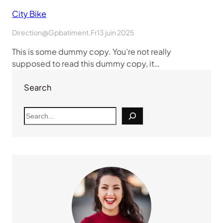
City Bike
Direction@gpbatiment.fr
13 juin 2025
This is some dummy copy. You’re not really
supposed to read this dummy copy, it…
Search
S
e
a
r
c
h